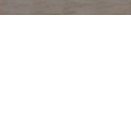
Penitentiaire inrichting met 288 cellen
Het programma met o.a. 288 cellen is verdeeld over 2
evenwijdige vleugels van 3 tot 4 bouwlagen met op
de verdiepingen de leefafdelingen en op de begane
grond ondersteunend programma. Aan één zijde
maakt het gebouw deel uit van de buitenring, die
verder bestaat uit een betonnen muur. Aan één van
de uiteinden zijn de 2 vleugels gekoppeld waarin
centrale voorzieningen zijn ondergebracht. In het
midden zijn de vleugels eveneens verbonden door
een luchtbrug om de looproutes te verkorten. De