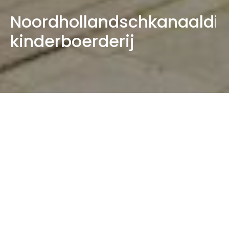
Noordhollandschkanaaldij
kinderboerderij
Nieuwbouw kinderboerderij De Buiktuin
In opdracht van de gemeente Amsterdam hebben
wij een nieuw hoofdgebouw ontworpen voor
kinderboerderij De Buiktuin aan het Noordhollandsch
Kanaal.