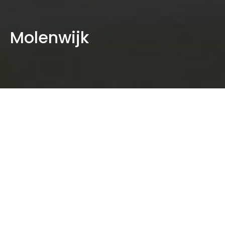
Molenwijk
Nieuwe buurtkamer op Diereneiland in
Molenwijk
In 2017 startte het project met een bezoek aan
Diereneiland in Molenwijk: een eiland met een
kinderboerderij, speeltuin en activiteitenruimte. De
gebouwen waren verouderd. Samen met gemeente