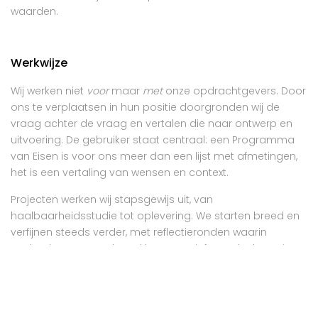
waarden.
Werkwijze
Wij werken niet
voor
maar
met
onze opdrachtgevers. Door
ons te verplaatsen in hun positie doorgronden wij de
vraag achter de vraag en vertalen die naar ontwerp en
uitvoering. De gebruiker staat centraal: een Programma
van Eisen is voor ons meer dan een lijst met afmetingen,
het is een vertaling van wensen en context.
Projecten werken wij stapsgewijs uit, van
haalbaarheidsstudie tot oplevering. We starten breed en
verfijnen steeds verder, met reflectieronden waarin
opdrachtgevers en betrokkenen actief meedenken. Dit
cyclische proces zorgt voor voortdurende verbetering en
ontwikkeling.